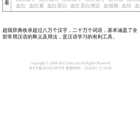
看
血红
血红素
血红蛋白
血红蛋白测定
血细胞
血经
血
超级辞典收录超过八万个汉字，二十万个词语，基本涵盖了全
部常用汉语的释义及用法，是汉语学习的有利工具。
Copyright © 2004-2023 Sdict.net All Rights Reserved
京ICP备2021023879号
更新时间：2026/8/7 22:18:49