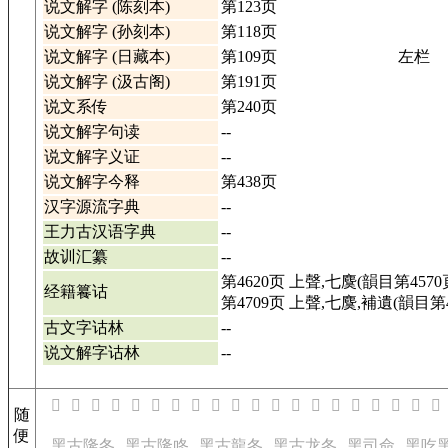
说文解字 (陈刻本)
第123页
说文解字 (孙刻本)
第118页
说文解字 (日藏本)
第109页
左栏
说文解字 (汲古阁)
第191页
说文系传
第240页
说文解字句读
--
说文解字义证
--
说文解字今释
第438页
汉字源流字典
--
王力古汉语字典
--
故训汇纂
--
第4620页 上聲,七麌(韻目第4570
经籍籑诂
第4709页 上聲,七麌,補遺(韻目第4
古文字诂林
--
说文解字诂林
--
𪕹
𪕺
𪕻
𪕼
𪕾
𪕿
𪖀
𪖂
𪖃
𪖄
𪖅
𪖆
𪖇
𪖈
𪖉
𪖋
𪖌
𪖍
𪖏
𪖐
随
便
黑古隆冬
黑古隆咚
黑古龍冬
黑古龙冬
黑司命
黑吃