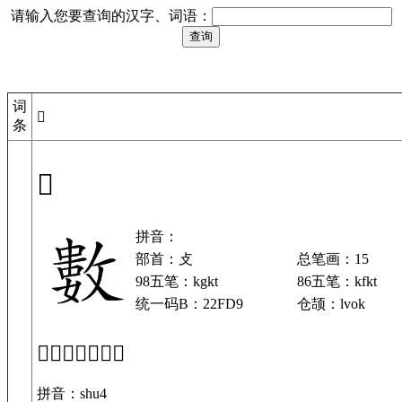
请输入您要查询的汉字、词语：
词
𢿙
条
𢿙
拼音：
部首：攴
总笔画：15
98五笔：kgkt
86五笔：kfkt
统一码B：22FD9
仓颉：lvok
「𢿙」基本解释
拼音：shu4