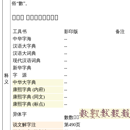
俗“數”。
「𢿙」 在工具书中的解释
工具书
影印版
备注
中华字海
--
汉语大字典
--
汉语大词典
--
现代汉语词典
--
新华字典
--
字 源
--
释
义
中华大字典
--
康熙字典 (内府)
--
康熙字典 (同文)
--
康熙字典 (标点)
--
异体字
數数𢿘𣀭
说文解字注
第490页