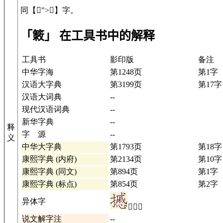
同【𫂙">
𫂙
】字。
「𥰡」 在工具书中的解释
工具书
影印版
备注
中华字海
第1248页
第1字
汉语大字典
第3199页
第17字
汉语大词典
--
现代汉语词典
--
新华字典
--
释
字 源
--
义
中华大字典
第1793页
第18字
康熙字典 (内府)
第2134页
第10字
康熙字典 (同文)
第894页
第1字
康熙字典 (标点)
第854页
第2字
异体字
𢷾详情
说文解字注
--