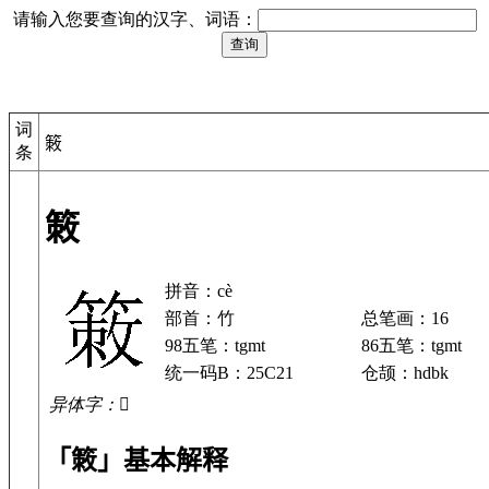
请输入您要查询的汉字、词语：
词
𥰡
条
𥰡
拼音：cè
部首：竹
总笔画：16
98五笔：tgmt
86五笔：tgmt
统一码B：25C21
仓颉：hdbk
异体字：𢷾
「𥰡」基本解释