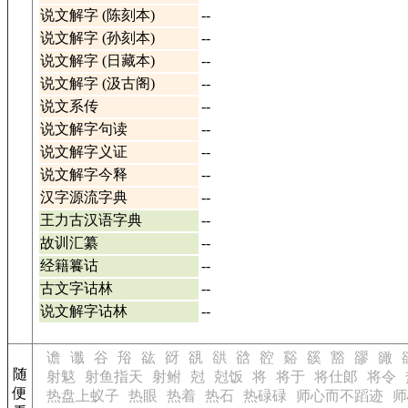
说文解字 (陈刻本)
--
说文解字 (孙刻本)
--
说文解字 (日藏本)
--
说文解字 (汲古阁)
--
说文系传
--
说文解字句读
--
说文解字义证
--
说文解字今释
--
汉字源流字典
--
王力古汉语字典
--
故训汇纂
--
经籍籑诂
--
古文字诂林
--
说文解字诂林
--
谵
谶
谷
谸
谹
谺
谻
谼
谽
谾
谿
豀
豁
豂
豃
随
射鬾
射鱼指天
射鲋
尅
尅饭
将
将于
将仕郞
将令
便
热盘上蚁子
热眼
热着
热石
热碌碌
师心而不蹈迹
师