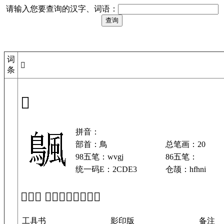
请输入您要查询的汉字、词语：
词
𬷣
条
𬷣
拼音：
部首：鳥
总笔画：20
98五笔：wvgj
86五笔：
统一码E：2CDE3
仓颉：hfhni
「𬷣」 在工具书中的解释
工具书
影印版
备注