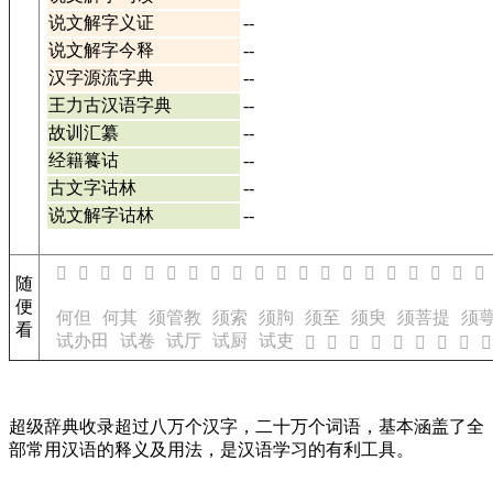
说文解字义证
--
说文解字今释
--
汉字源流字典
--
王力古汉语字典
--
故训汇纂
--
经籍籑诂
--
古文字诂林
--
说文解字诂林
--
𨾫
𨾬
𨾭
𨾯
𨾱
𨾲
𨾳
𨾴
𨾵
𨾶
𨾷
𨾸
𨾹
𨾺
𨾻
𨾽
𨾾
𨾿
𨿀
𨿁
随
便
何但
何其
须管教
须索
须胊
须至
须臾
须菩提
须
看
试办田
试卷
试厅
试厨
试吏
𢤽
𢤽
𢤽
𢤾
𢤾
𢤿
𢥀
𢥁
𢥂
超级辞典收录超过八万个汉字，二十万个词语，基本涵盖了全
部常用汉语的释义及用法，是汉语学习的有利工具。