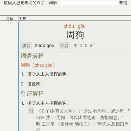
请输入您要查询的汉字、词语：
词条
周狗
zhōu
gǒu
周狗
zhōu gǒu
ㄓㄡ ㄍㄡˇ
拼音
注音
词语解释
周狗
[ zhōu gǒu ]
⒈ 指听从主人指挥的狗。
⒉ 指走狗。
引证解释
⒈ 指听从主人指挥的狗。
引
《公羊传·宣公六年》：“灵公 有周狗，谓之獒。”
何休 注：“周狗，可以比周之狗，所指如意。”
明 王志坚 《表异录·动物二》：“狗识人意指曰周
狗。”