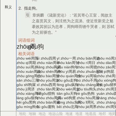
释义
⒉ 指走狗。
引
章炳麟 《箴新党论》：“若其寄心王室，闻故主
之嘉赏其文，则泫然为之流涕。使近世新党之魁
摹效其状以为忠孝，周狗啼而牺牛哭者，则 苏軾
为之前驱也。”
词语组词
周
狗
zhōu
gǒu
相关词语
周围
四周
一周
周边
周
zhōu wéi
sì zhōu
yī zhōu
zhōu biān
zhōu mò
周期
周年
周刊
周日
周
zhōu qī
zhōu nián
zhōu kān
zhōu rì
zhōu dào
周岁
两周
狗年
周密
周
zhōu suì
liǎng zhōu
gǒu nián
zhōu mì
zhōu zāo
周旋
周身
周易
周转
狗屁
zhōu xuán
zhōu shēn
zhōu yì
zhōu zhuǎn
gǒu pì
周公
周报
周全
周瑜
周
zhōu gōng
zhōu bào
zhōu quán
zhōu yú
zhōu zhé
三周
周游
走狗
不周
sān zhōu
zhōu yóu
zǒu gǒu
bù zhōu
gǒu xióng
狗屎
西周
疯狗
周长
猪
gǒu shǐ
xī zhōu
fēng gǒu
zhōu cháng
zhū gǒu
周济
周天
周文
狗头
周
zhōu jì
zhōu tiān
zhōu wén
gǒu tóu
zhōu zhì
周详
猎狗
天狗
热狗
zhōu xiáng
liè gǒu
tiān gǒu
rè gǒu
yuán zhōu
狼狗
周周
狗窝
周后
láng gǒu
zhōu zhōu
gǒu wō
zhōu hòu
shāng zhōu
黑狗
周遍
东周
周礼
hēi gǒu
zhōu biàn
dōng zhōu
zhōu lǐ
zhōu zhāng
狗命
遛狗
北周
周界
周
gǒu mìng
liù gǒu
běi zhōu
zhōu jiè
zhōu zhī
地轮
地轴
地边
地远山险
地速
地道
地道战
地邻
地郊