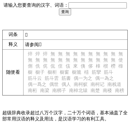
请输入您要查询的汉字、词语：
词条
𤇯
释义
请参阅
𤐷
焠
焠
焠
無
無
無
無
無
無
無
無
無
無
無
無
無
無
無
無
無
無
無
無
無
無
使
侀
侁
侂
侃
侄
侅
來
侇
侈
橭
橮
橯
橰
随便看
橱
橱子
橱柜
橱窗
橱簏
橲
筋攣
筋斗
筋斗云
筋斗雲
筋書
偶一为之
偶一為之
偶一爲之
偶世
偶人
南柯蚁
南柯记
南栈道
南桁
南梁
南梆子
南棹北辕
南楚
南楼
南榜
超级辞典收录超过八万个汉字，二十万个词语，基本涵盖了全
部常用汉语的释义及用法，是汉语学习的有利工具。